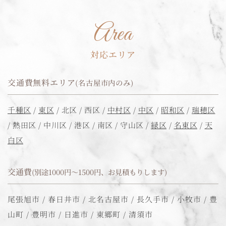
Area
対応エリア
交通費無料エリア
(名古屋市内のみ)
千種区
/
東区
/ 北区 / 西区 /
中村区
/
中区
/
昭和区
/
瑞穂区
/ 熱田区 / 中川区 / 港区 / 南区 / 守山区 /
緑区
/
名東区
/
天
白区
交通費
(別途1000円〜1500円、お見積もりします)
尾張旭市 / 春日井市 / 北名古屋市 / 長久手市 / 小牧市 / 豊
山町 / 豊明市 / 日進市 / 東郷町 / 清須市