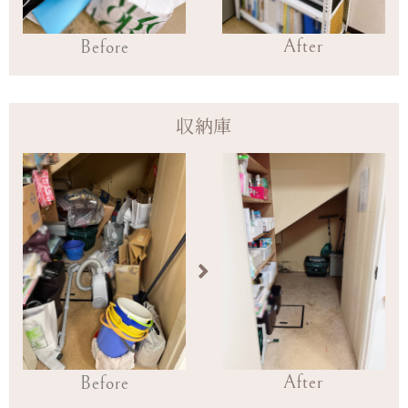
After
Before
収納庫
After
Before